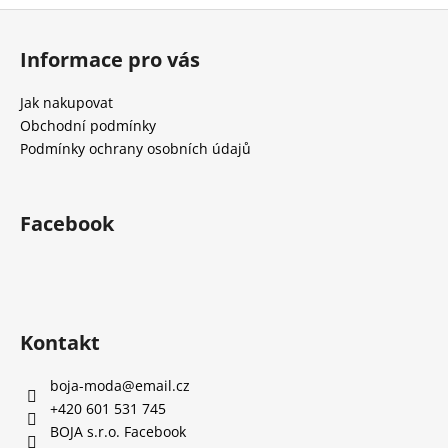
č
Z
u
á
j
Informace pro vás
e
p
m
a
Jak nakupovat
e
t
Obchodní podmínky
í
Podmínky ochrany osobních údajů
Facebook
Kontakt
boja-moda
@
email.cz
+420 601 531 745
BOJA s.r.o. Facebook