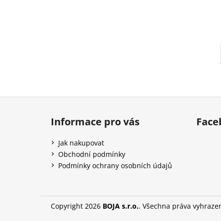
l
Z
á
Informace pro vás
Face
p
a
Jak nakupovat
t
Obchodní podmínky
í
Podmínky ochrany osobních údajů
Copyright 2026
BOJA s.r.o.
. Všechna práva vyhraze