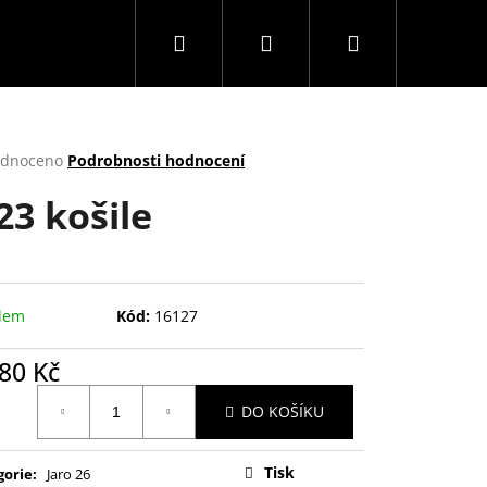
Hledat
Přihlášení
Nákupní
košík
rné
dnoceno
Podrobnosti hodnocení
cení
23 košile
ktu
ček.
dem
Kód:
16127
80 Kč
ná
DO KOŠÍKU
:
Tisk
gorie
:
Jaro 26