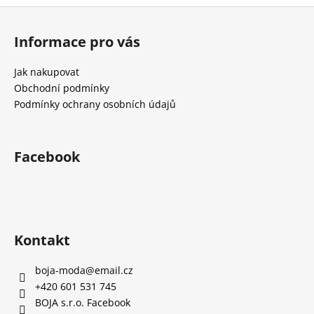
č
Z
u
á
j
Informace pro vás
e
p
m
a
Jak nakupovat
e
t
Obchodní podmínky
í
Podmínky ochrany osobních údajů
Facebook
Kontakt
boja-moda
@
email.cz
+420 601 531 745
BOJA s.r.o. Facebook