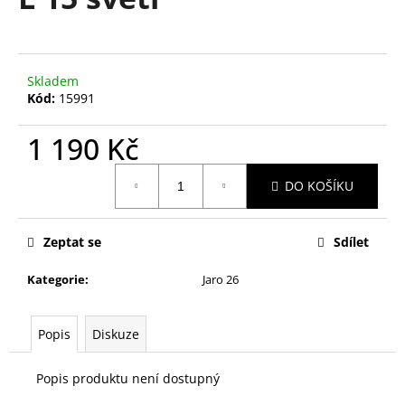
je
a
0,0
z
j
5
í
hvězdiček.
Skladem
t
Kód:
15991
?
1 190 Kč
Měrná
DO KOŠÍKU
cena:
HLEDAT
Zeptat se
Sdílet
Kategorie
:
Jaro 26
D
o
p
Popis
Diskuze
o
r
Popis produktu není dostupný
u