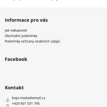
č
u
Z
j
á
e
Informace pro vás
m
p
e
a
Jak nakupovat
t
Obchodní podmínky
í
Podmínky ochrany osobních údajů
Facebook
Kontakt
boja-moda
@
email.cz
+420 601 531 745