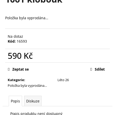
je
a
0,0
z
j
5
Položka byla vyprodána…
í
hvězdiček.
t
?
Na dotaz
Kód:
16593
590 Kč
HLEDAT
Měrná
cena:
Zeptat se
Sdílet
Kategorie
:
Léto 26
D
Položka byla vyprodána…
o
p
o
Popis
Diskuze
r
u
Popis produktu není dostupný