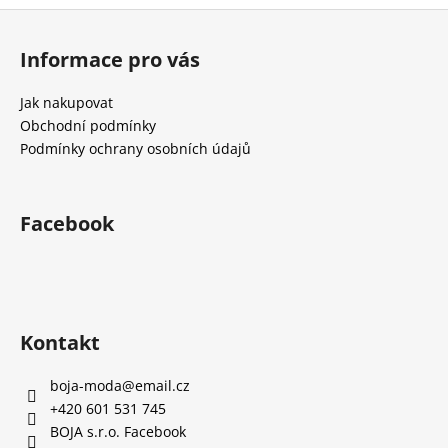
č
Z
u
á
j
Informace pro vás
e
p
m
a
Jak nakupovat
e
t
Obchodní podmínky
í
Podmínky ochrany osobních údajů
Facebook
Kontakt
boja-moda
@
email.cz
+420 601 531 745
BOJA s.r.o. Facebook