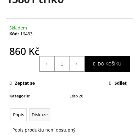
je
a
0,0
z
j
5
í
hvězdiček.
Skladem
t
Kód:
16433
?
860 Kč
Měrná
DO KOŠÍKU
cena:
HLEDAT
Zeptat se
Sdílet
Kategorie
:
Léto 26
D
o
p
Popis
Diskuze
o
r
Popis produktu není dostupný
u