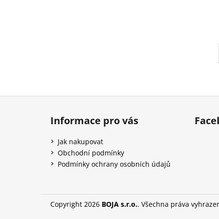
l
Z
á
Informace pro vás
Face
p
a
Jak nakupovat
t
Obchodní podmínky
í
Podmínky ochrany osobních údajů
Copyright 2026
BOJA s.r.o.
. Všechna práva vyhraze