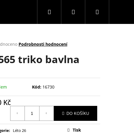
Hledat
Přihlášení
Nákupní
košík
rné
dnoceno
Podrobnosti hodnocení
cení
565 triko bavlna
ktu
ček.
dem
Kód:
16730
0 Kč
ná
DO KOŠÍKU
:
Tisk
gorie
:
Léto 26