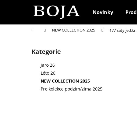
K
Přejít
na
o
Novinky
Prod
obsah
Zpět
Zpět
š
do
do
í
Domů
NEW COLLECTION 2025
177 šaty jed.kr.
k
obchodu
obchodu
P
o
Kategorie
Přeskočit
s
kategorie
t
Jaro 26
r
Léto 26
a
NEW COLLECTION 2025
n
Pre kolekce podzim/zima 2025
n
í
p
a
n
e