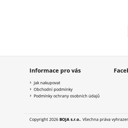
l
Z
á
Informace pro vás
Face
p
a
Jak nakupovat
t
Obchodní podmínky
í
Podmínky ochrany osobních údajů
Copyright 2026
BOJA s.r.o.
. Všechna práva vyhraze