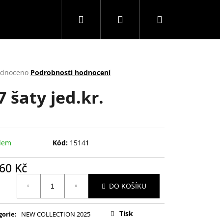
Hledat
Přihlášení
Nákupní
košík
rné
dnoceno
Podrobnosti hodnocení
cení
7 šaty jed.kr.
ktu
ček.
dem
Kód:
15141
60 Kč
ná
DO KOŠÍKU
:
Tisk
gorie
:
NEW COLLECTION 2025