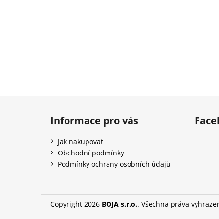
l
Z
á
Informace pro vás
Face
p
a
Jak nakupovat
t
Obchodní podmínky
í
Podmínky ochrany osobních údajů
Copyright 2026
BOJA s.r.o.
. Všechna práva vyhraze