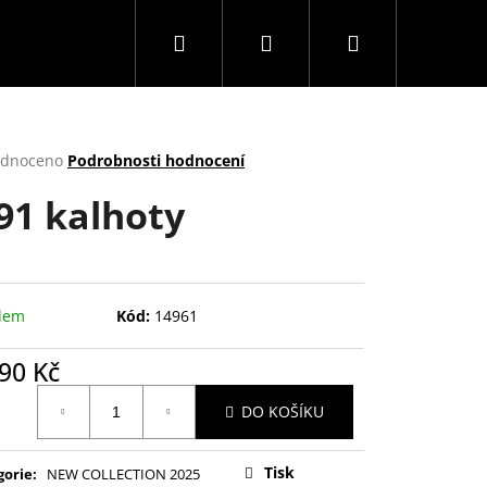
Hledat
Přihlášení
Nákupní
košík
rné
dnoceno
Podrobnosti hodnocení
cení
91 kalhoty
ktu
ček.
dem
Kód:
14961
90 Kč
ná
DO KOŠÍKU
:
Tisk
gorie
:
NEW COLLECTION 2025