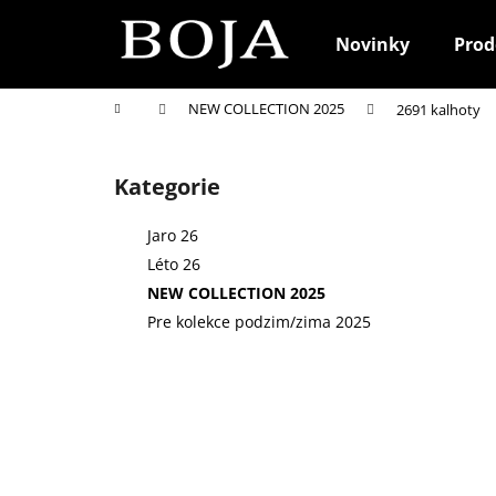
K
Přejít
na
o
Novinky
Prod
obsah
Zpět
Zpět
š
do
do
í
Domů
NEW COLLECTION 2025
2691 kalhoty
k
obchodu
obchodu
P
o
Kategorie
Přeskočit
s
kategorie
t
Jaro 26
r
Léto 26
a
NEW COLLECTION 2025
n
Pre kolekce podzim/zima 2025
n
í
p
a
n
e