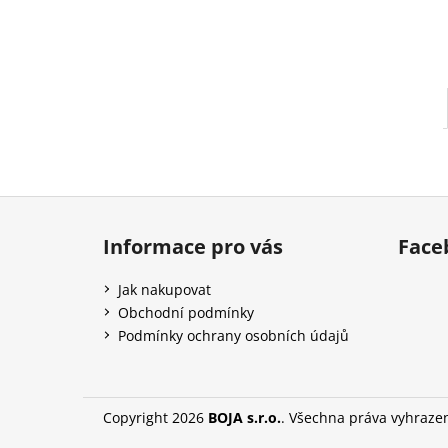
l
Z
á
Informace pro vás
Face
p
a
Jak nakupovat
t
Obchodní podmínky
í
Podmínky ochrany osobních údajů
Copyright 2026
BOJA s.r.o.
. Všechna práva vyhraze