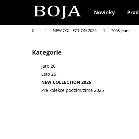
K
Přejít
na
o
Novinky
Prod
obsah
Zpět
Zpět
š
do
do
í
Domů
NEW COLLECTION 2025
3005 jeans
k
obchodu
obchodu
P
o
Kategorie
Přeskočit
s
kategorie
t
Jaro 26
r
Léto 26
a
NEW COLLECTION 2025
n
Pre kolekce podzim/zima 2025
n
í
p
a
n
e