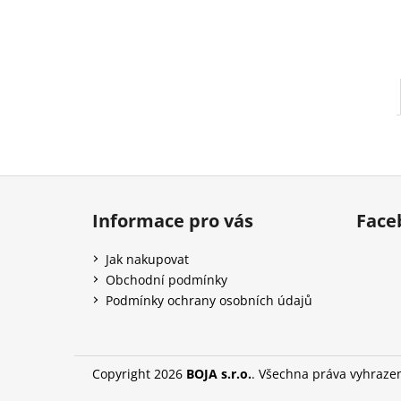
l
Z
á
Informace pro vás
Face
p
a
Jak nakupovat
t
Obchodní podmínky
í
Podmínky ochrany osobních údajů
Copyright 2026
BOJA s.r.o.
. Všechna práva vyhraze