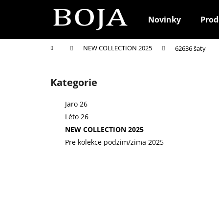
K
Přejít
na
o
Novinky
Prod
obsah
Zpět
Zpět
š
do
do
í
Domů
NEW COLLECTION 2025
62636 šaty
k
obchodu
obchodu
P
o
Kategorie
Přeskočit
s
kategorie
t
Jaro 26
r
Léto 26
a
NEW COLLECTION 2025
n
Pre kolekce podzim/zima 2025
n
í
p
a
n
e