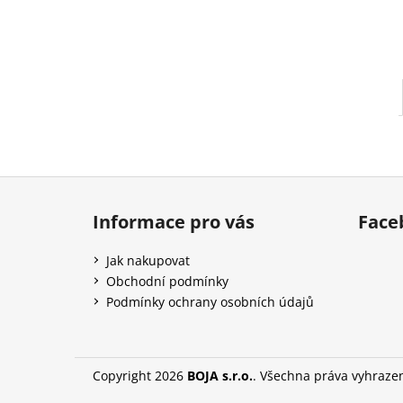
l
Z
á
Informace pro vás
Face
p
a
Jak nakupovat
t
Obchodní podmínky
í
Podmínky ochrany osobních údajů
Copyright 2026
BOJA s.r.o.
. Všechna práva vyhraze