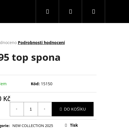
Hledat
Přihlášení
Nákupní
košík
rné
dnoceno
Podrobnosti hodnocení
cení
95 top spona
ktu
ček.
dem
Kód:
15150
0 Kč
ná
DO KOŠÍKU
:
Tisk
gorie
:
NEW COLLECTION 2025