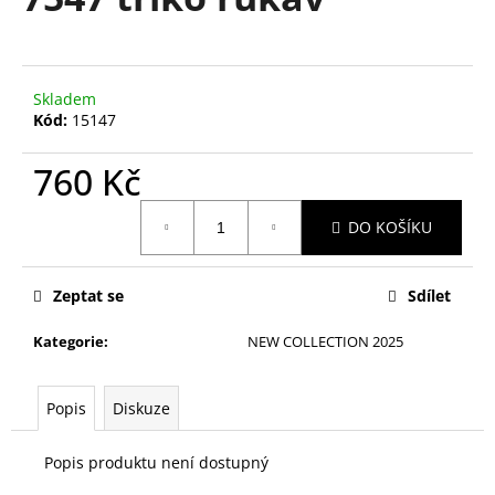
je
a
0,0
z
j
5
í
hvězdiček.
Skladem
t
Kód:
15147
?
760 Kč
Měrná
DO KOŠÍKU
cena:
HLEDAT
Zeptat se
Sdílet
Kategorie
:
NEW COLLECTION 2025
D
o
p
Popis
Diskuze
o
r
Popis produktu není dostupný
u