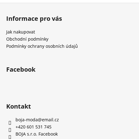
č
Z
u
á
j
Informace pro vás
e
p
m
a
Jak nakupovat
e
t
Obchodní podmínky
í
Podmínky ochrany osobních údajů
Facebook
Kontakt
boja-moda
@
email.cz
+420 601 531 745
BOJA s.r.o. Facebook