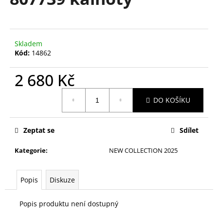
je
a
0,0
z
j
5
í
hvězdiček.
Skladem
t
Kód:
14862
?
2 680 Kč
Měrná
DO KOŠÍKU
cena:
HLEDAT
Zeptat se
Sdílet
Kategorie
:
NEW COLLECTION 2025
D
o
p
Popis
Diskuze
o
r
Popis produktu není dostupný
u