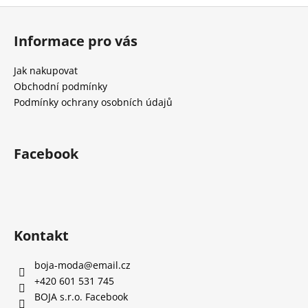
č
Z
u
á
j
Informace pro vás
e
p
m
a
Jak nakupovat
e
t
Obchodní podmínky
í
Podmínky ochrany osobních údajů
Facebook
Kontakt
boja-moda
@
email.cz
+420 601 531 745
BOJA s.r.o. Facebook