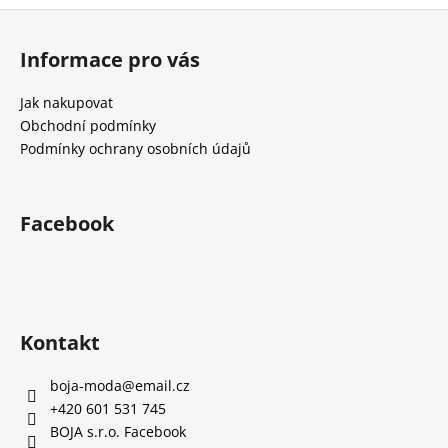
č
Z
u
á
j
Informace pro vás
e
p
m
a
Jak nakupovat
e
t
Obchodní podmínky
í
Podmínky ochrany osobních údajů
Facebook
Kontakt
boja-moda
@
email.cz
+420 601 531 745
BOJA s.r.o. Facebook