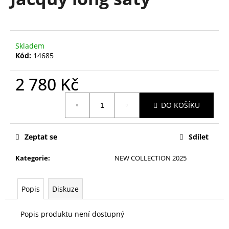
je
a
0,0
z
j
5
í
hvězdiček.
Skladem
t
Kód:
14685
?
2 780 Kč
Měrná
DO KOŠÍKU
cena:
HLEDAT
Zeptat se
Sdílet
Kategorie
:
NEW COLLECTION 2025
D
o
p
Popis
Diskuze
o
r
Popis produktu není dostupný
u