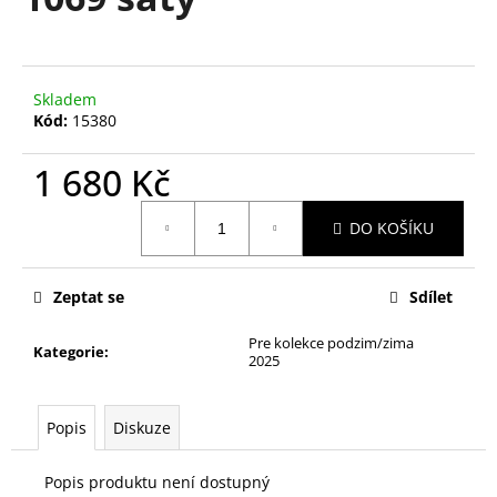
je
a
0,0
z
j
5
í
hvězdiček.
Skladem
t
Kód:
15380
?
1 680 Kč
Měrná
DO KOŠÍKU
cena:
HLEDAT
Zeptat se
Sdílet
Pre kolekce podzim/zima
D
Kategorie
:
2025
o
p
o
Popis
Diskuze
r
u
Popis produktu není dostupný