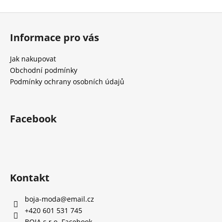
č
u
Z
j
á
e
Informace pro vás
p
m
a
e
Jak nakupovat
t
Obchodní podmínky
í
Podmínky ochrany osobních údajů
Facebook
Kontakt
boja-moda
@
email.cz
+420 601 531 745
BOJA s.r.o. Facebook