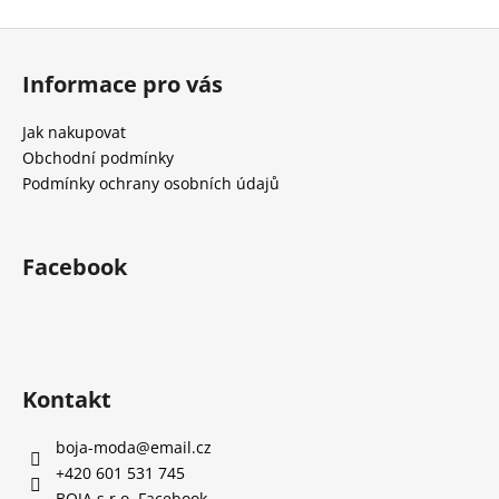
č
u
Z
j
á
e
Informace pro vás
p
m
a
e
Jak nakupovat
t
Obchodní podmínky
í
Podmínky ochrany osobních údajů
Facebook
Kontakt
boja-moda
@
email.cz
+420 601 531 745
BOJA s.r.o. Facebook