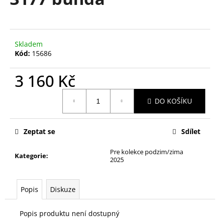
je
a
0,0
z
j
5
í
hvězdiček.
Skladem
t
Kód:
15686
?
3 160 Kč
Měrná
DO KOŠÍKU
cena:
HLEDAT
Zeptat se
Sdílet
Pre kolekce podzim/zima
D
Kategorie
:
2025
o
p
o
Popis
Diskuze
r
u
Popis produktu není dostupný