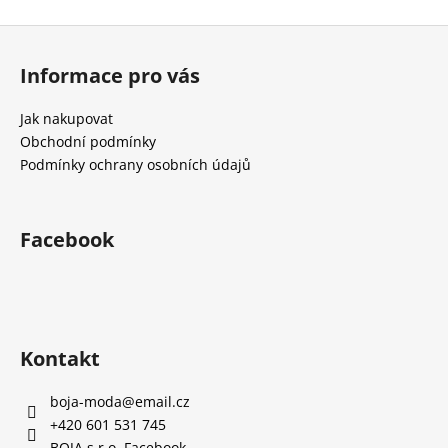
č
u
Z
j
á
e
Informace pro vás
p
m
a
e
Jak nakupovat
t
Obchodní podmínky
í
Podmínky ochrany osobních údajů
Facebook
Kontakt
boja-moda
@
email.cz
+420 601 531 745
BOJA s.r.o. Facebook