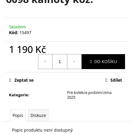
je
a
0,0
z
j
5
í
hvězdiček.
Skladem
t
Kód:
15497
?
1 190 Kč
Měrná
DO KOŠÍKU
cena:
HLEDAT
Zeptat se
Sdílet
Pre kolekce podzim/zima
D
Kategorie
:
2025
o
p
o
Popis
Diskuze
r
u
Popis produktu není dostupný