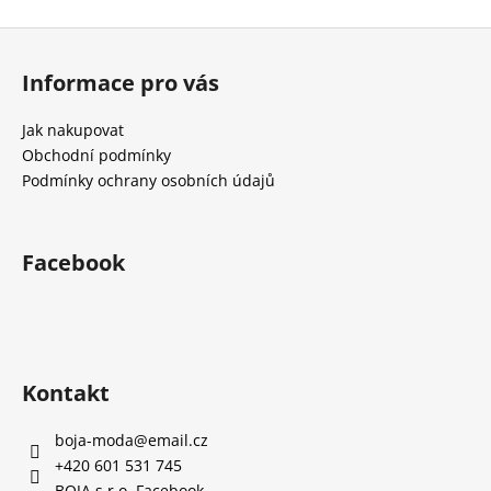
č
u
Z
j
á
e
Informace pro vás
p
m
a
e
Jak nakupovat
t
Obchodní podmínky
í
Podmínky ochrany osobních údajů
Facebook
Kontakt
boja-moda
@
email.cz
+420 601 531 745
BOJA s.r.o. Facebook