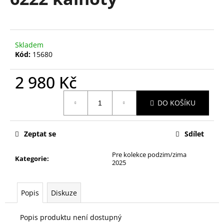
je
a
0,0
z
j
5
í
hvězdiček.
Skladem
t
Kód:
15680
?
2 980 Kč
Měrná
DO KOŠÍKU
cena:
HLEDAT
Zeptat se
Sdílet
Pre kolekce podzim/zima
D
Kategorie
:
2025
o
p
o
Popis
Diskuze
r
u
Popis produktu není dostupný